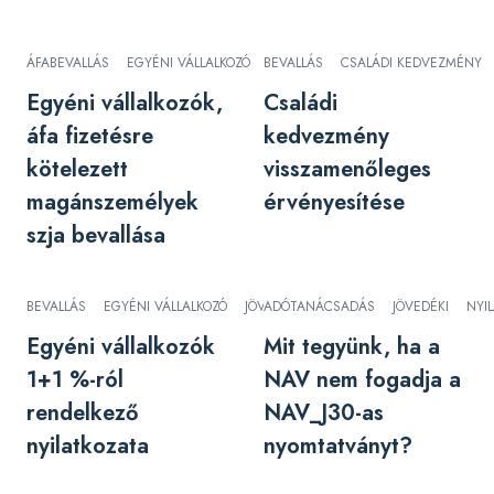
ÁFABEVALLÁS
EGYÉNI VÁLLALKOZÓ
BEVALLÁS
MAGÁNSZEMÉLY
CSALÁDI KEDVEZMÉNY
ŐSTERMELŐ
Egyéni vállalkozók,
Családi
áfa fizetésre
kedvezmény
kötelezett
visszamenőleges
magánszemélyek
érvényesítése
szja bevallása
BEVALLÁS
EGYÉNI VÁLLALKOZÓ
JÖVEDELEMADÓ
ADÓTANÁCSADÁS
JÖVEDÉKI
NYI
Egyéni vállalkozók
Mit tegyünk, ha a
1+1 %-ról
NAV nem fogadja a
rendelkező
NAV_J30-as
nyilatkozata
nyomtatványt?