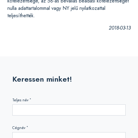
kötelezettsége, az 58-as bevallás beadási kötelezettséget
nulla adattartalommal vagy NY jelű nyilatkozattal
teljesíthették.
2018-03-13
Keressen minket!
*
Teljes név
*
Cégnév