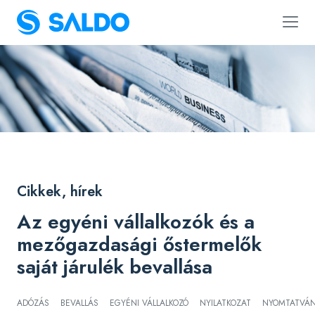
Cikkek, hírek
Az egyéni vállalkozók és a
mezőgazdasági őstermelők
saját járulék bevallása
ADÓZÁS
BEVALLÁS
EGYÉNI VÁLLALKOZÓ
NYILATKOZAT
NYOMTATVÁ