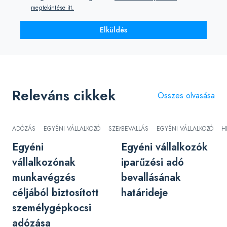
megtekintése itt.
Elküldés
Releváns cikkek
Összes olvasása
ADÓZÁS
EGYÉNI VÁLLALKOZÓ
SZEMÉLYGÉPKOCSI
BEVALLÁS
EGYÉNI VÁLLALKOZÓ
H
Egyéni
Egyéni vállalkozók
vállalkozónak
iparűzési adó
munkavégzés
bevallásának
céljából biztosított
határideje
személygépkocsi
adózása