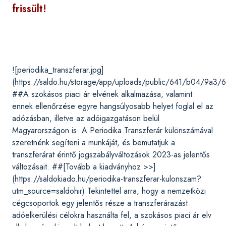
frissült!
![periodika_transzferar.jpg]
(https://saldo.hu/storage/app/uploads/public/641/b04/9a3
##A szokásos piaci ár elvének alkalmazása, valamint
ennek ellenőrzése egyre hangsúlyosabb helyet foglal el az
adózásban, illetve az adóigazgatáson belül
Magyarországon is. A Periodika Transzferár különszámával
szeretnénk segíteni a munkáját, és bemutatjuk a
transzferárat érintő jogszabályváltozások 2023-as jelentős
változásait. ##[Tovább a kiadványhoz >>]
(https://saldokiado.hu/periodika-transzferar-kulonszam?
utm_source=saldohir) Tekintettel arra, hogy a nemzetközi
cégcsoportok egy jelentős része a transzferárazást
adóelkerülési célokra használta fel, a szokásos piaci ár elv