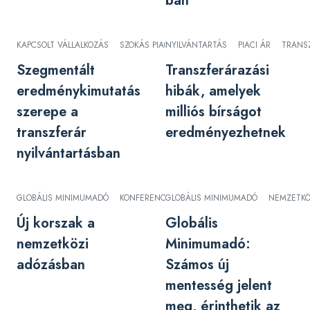
ban
KAPCSOLT VÁLLALKOZÁS
SZOKÁS PIACI ÁR
NYILVÁNTARTÁS
TRANSZFERÁR
PIACI ÁR
TRANS
Szegmentált
Transzferárazási
eredménykimutatás
hibák, amelyek
szerepe a
milliós bírságot
transzferár
eredményezhetnek
nyilvántartásban
GLOBÁLIS MINIMUMADÓ
KONFERENCIA
GLOBÁLIS MINIMUMADÓ
TRANSZFERÁR
NEMZETKÖ
Új korszak a
Globális
nemzetközi
Minimumadó:
adózásban
Számos új
mentesség jelent
meg, érinthetik az