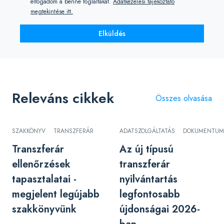
elfogadom a benne foglaltakat.
Adatkezelési tájékoztató
megtekintése itt.
Elküldés
Releváns cikkek
Összes olvasása
SZAKKÖNYV
TRANSZFERÁR
ADATSZOLGÁLTATÁS
DOKUMENTUM
Transzferár
Az új típusú
ellenőrzések
transzferár
tapasztalatai -
nyilvántartás
megjelent legújabb
legfontosabb
szakkönyvünk
újdonságai 2026-