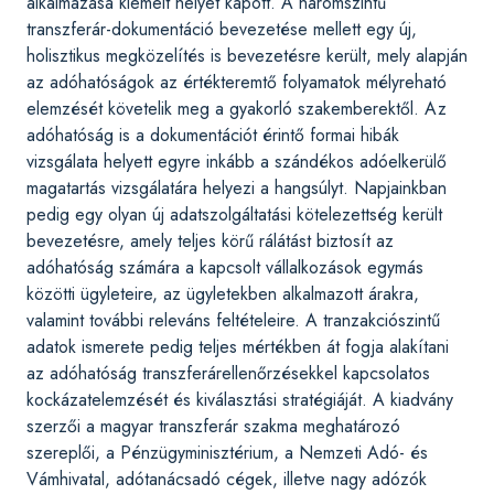
alkalmazása kiemelt helyet kapott. A háromszintű
transzferár-dokumentáció bevezetése mellett egy új,
holisztikus megközelítés is bevezetésre került, mely alapján
az adóhatóságok az értékteremtő folyamatok mélyreható
elemzését követelik meg a gyakorló szakemberektől. Az
adóhatóság is a dokumentációt érintő formai hibák
vizsgálata helyett egyre inkább a szándékos adóelkerülő
magatartás vizsgálatára helyezi a hangsúlyt. Napjainkban
pedig egy olyan új adatszolgáltatási kötelezettség került
bevezetésre, amely teljes körű rálátást biztosít az
adóhatóság számára a kapcsolt vállalkozások egymás
közötti ügyleteire, az ügyletekben alkalmazott árakra,
valamint további releváns feltételeire. A tranzakciószintű
adatok ismerete pedig teljes mértékben át fogja alakítani
az adóhatóság transzferárellenőrzésekkel kapcsolatos
kockázatelemzését és kiválasztási stratégiáját. A kiadvány
szerzői a magyar transzferár szakma meghatározó
szereplői, a Pénzügyminisztérium, a Nemzeti Adó- és
Vámhivatal, adótanácsadó cégek, illetve nagy adózók