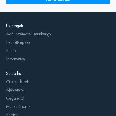
Üzletágak
Adó, számvitel, munkaügy
Felnőttképzés
Kiadó
Informatika
Saldo.hu
Cikkek, hírek
Ajánlataink
Cégünkről
Munkatársaink
Karrier