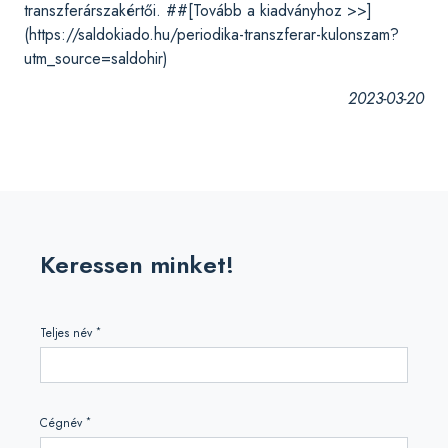
transzferárszakértői. ##[Tovább a kiadványhoz >>]
(https://saldokiado.hu/periodika-transzferar-kulonszam?
utm_source=saldohir)
2023-03-20
Keressen minket!
*
Teljes név
*
Cégnév