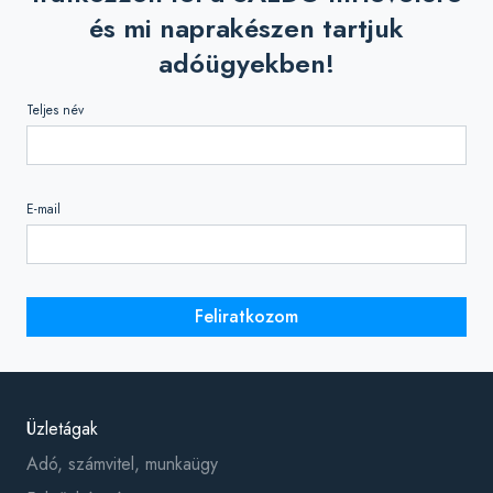
és mi naprakészen tartjuk
adóügyekben!
Teljes név
E-mail
Feliratkozom
Üzletágak
Adó, számvitel, munkaügy