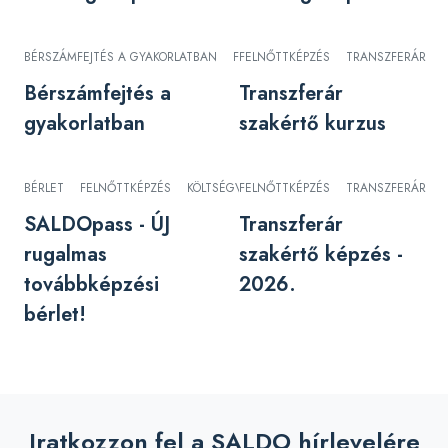
BÉRSZÁMFEJTÉS A GYAKORLATBAN
FELNŐTTKÉPZÉS
FELNŐTTKÉPZÉS
TRANSZFERÁR
Bérszámfejtés a
Transzferár
gyakorlatban
szakértő kurzus
BÉRLET
FELNŐTTKÉPZÉS
KÖLTSÉGVETÉSI SZERVEK
FELNŐTTKÉPZÉS
TRANSZFERÁR
SALDOpass - ÚJ
Transzferár
rugalmas
szakértő képzés -
továbbképzési
2026.
bérlet!
Iratkozzon fel a SALDO hírlevelére