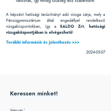
változnak, így mindig szükség lesz szakértőkre.
A képzést hatósági tanúsítványt adó vizsga zárja, mely a
Pénzügyminisztérium általi engedéllyel rendelkező
vizsgaközpontokban, így a
SALDO Zrt. hatósági
vizsgaközpontjában is elvégezhető
!
További információ és jelentkezés >>>
2024-05-07
Keressen minket!
*
Teljes név