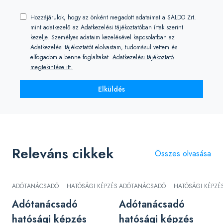
Hozzájárulok, hogy az önként megadott adataimat a SALDO Zrt.
mint adatkezelő az Adatkezelési tájékoztatóban írtak szerint
kezelje. Személyes adataim kezelésével kapcsolatban az
Adatkezelési tájékoztatót elolvastam, tudomásul vettem és
elfogadom a benne foglaltakat.
Adatkezelési tájékoztató
megtekintése itt.
Elküldés
Releváns cikkek
Összes olvasása
ADÓTANÁCSADÓ
HATÓSÁGI KÉPZÉS
ADÓTANÁCSADÓ
HATÓSÁGI KÉPZÉ
Adótanácsadó
Adótanácsadó
hatósági képzés
hatósági képzés