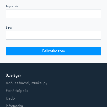
Teljes név
E-mail
Feliratkozom
Üzletágak
Adó, számvitel, munkaügy
Felnőttképzés
Kiadó
Informatika