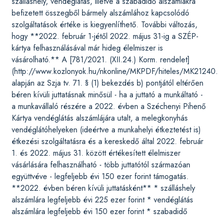
szálláshely, vendéglátás, illetve a szabadidő alszámlákra
befizetett összegből bármely alszámlához kapcsolódó
szolgáltatások értéke is kiegyenlíthető. További változás,
hogy **2022. február 1-jétől 2022. május 31-ig a SZÉP-
kártya felhasználásával már hideg élelmiszer is
vásárolható.** A [781/2021. (XII.24.) Korm. rendelet]
(http://www.kozlonyok.hu/nkonline/MKPDF/hiteles/MK21240.
alapján az Szja tv. 71. § (1) bekezdés b) pontjától eltérően
béren kívüli juttatásnak minősül - ha a juttató a munkáltató -
a munkavállaló részére a 2022. évben a Széchenyi Pihenő
Kártya vendéglátás alszámlájára utalt, a melegkonyhás
vendéglátóhelyeken (ideértve a munkahelyi étkeztetést is)
étkezési szolgáltatásra és a kereskedő által 2022. február
1. és 2022. május 31. között értékesített élelmiszer
vásárlására felhasználható - több juttatótól származóan
együttvéve - legfeljebb évi 150 ezer forint támogatás.
**2022. évben béren kívüli juttatásként** * szálláshely
alszámlára legfeljebb évi 225 ezer forint * vendéglátás
alszámlára legfeljebb évi 150 ezer forint * szabadidő