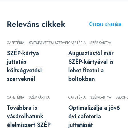
Releváns cikkek
Összes olvasása
CAFETÉRIA
KÖLTSÉGVETÉSI SZERVEK
CAFETÉRIA
SZÉP-KÁRTYA
SZÉP-KÁRTYA
SZÉP-kártya
Augusztustól már
juttatás
SZÉP-kártyával is
költségvetési
lehet fizetni a
szerveknél
boltokban
CAFETÉRIA
SZÉP-KÁRTYA
CAFETÉRIA
SZÉP-KÁRTYA
SZOCH
Továbbra is
Optimalizálja a jövő
vásárolhatunk
évi cafeteria
élelmiszert SZÉP
juttatását