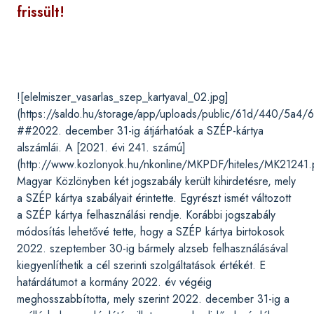
frissült!
![elelmiszer_vasarlas_szep_kartyaval_02.jpg]
(https://saldo.hu/storage/app/uploads/public/61d/440/5a
##2022. december 31-ig átjárhatóak a SZÉP-kártya
alszámlái. A [2021. évi 241. számú]
(http://www.kozlonyok.hu/nkonline/MKPDF/hiteles/MK21241.
Magyar Közlönyben két jogszabály került kihirdetésre, mely
a SZÉP kártya szabályait érintette. Egyrészt ismét változott
a SZÉP kártya felhasználási rendje. Korábbi jogszabály
módosítás lehetővé tette, hogy a SZÉP kártya birtokosok
2022. szeptember 30-ig bármely alzseb felhasználásával
kiegyenlíthetik a cél szerinti szolgáltatások értékét. E
határdátumot a kormány 2022. év végéig
meghosszabbította, mely szerint 2022. december 31-ig a