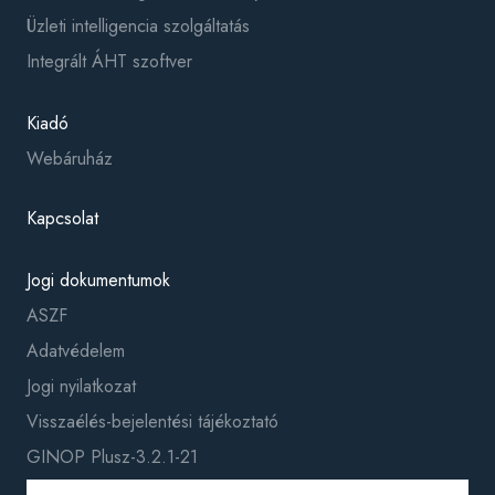
Üzleti intelligencia szolgáltatás
Integrált ÁHT szoftver
Kiadó
Webáruház
Kapcsolat
Jogi dokumentumok
ASZF
Adatvédelem
Jogi nyilatkozat
Visszaélés-bejelentési tájékoztató
GINOP Plusz-3.2.1-21