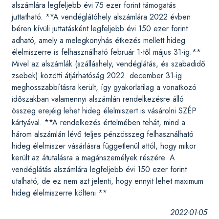
alszámlára legfeljebb évi 75 ezer forint támogatás
juttatható. **A vendéglátóhely alszámlára 2022 évben
béren kívüli juttatásként legfeljebb évi 150 ezer forint
adható, amely a melegkonyhás étkezés mellett hideg
élelmiszerre is felhasználható február 1-től május 31-ig.**
Mivel az alszámlák (szálláshely, vendéglátás, és szabadidő
zsebek) közötti átjárhatóság 2022. december 31-ig
meghosszabbításra került, így gyakorlatilag a vonatkozó
időszakban valamennyi alszámlán rendelkezésre álló
összeg erejéig lehet hideg élelmiszert is vásárolni SZÉP
kártyával. **A rendelkezés értelmében tehát, mind a
három alszámlán lévő teljes pénzösszeg felhasználható
hideg élelmiszer vásárlásra függetlenül attól, hogy mikor
került az átutalásra a magánszemélyek részére. A
vendéglátás alszámlára legfeljebb évi 150 ezer forint
utalható, de ez nem azt jelenti, hogy ennyit lehet maximum
hideg élelmiszerre költeni.**
2022-01-05